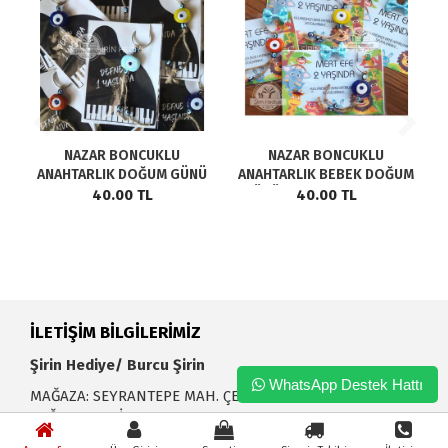
NAZAR BONCUKLU
NAZAR BONCUKLU
ANAHTARLIK DOĞUM GÜNÜ
ANAHTARLIK BEBEK DOĞUM
HEDİYESİ - PİYANO MODEL
GÜNÜ HEDİYELİK HASTANE
40.00 TL
40.00 TL
SÜSÜ HEDİYESİ- ORMAN
HAYVANLARI
İLETİŞİM BİLGİLERİMİZ
Şirin Hediye/ Burcu Şirin
WhatsApp Destek Hattı
MAĞAZA: SEYRANTEPE MAH. ÇETİN SOK. NO:24/B
KAĞITHANE- İSTANBUL
0541 211 50 39