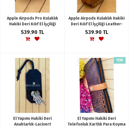
Apple Airpods Pro Kulaklık
Apple Airpods Kulaklık Hakiki
Hakiki Deri Kılıf El İşçiliği
Deri Kılıf El İşçiliği Leather-
Leather
Kahverengi
539.90 TL
539.90 TL
YENİ
El Yapımı Hakiki Deri
El Yapımı Hakiki Deri
Anahtarlık-Lacivert
Telefonluk Kartlık Para Koyma