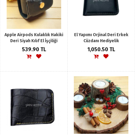
Apple Airpods Kulaklık Hakiki
El Yapımı Orjinal Deri Erkek
Deri Siyah Kılıf El İşçiliği
Cüzdanı Hediyelik
Leather
539.90 TL
1,050.50 TL