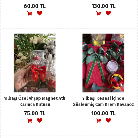
60.00 TL
130.00 TL
Yılbaşı Özel Ahşap Magnet Atlı
Yılbaşı Kesesi içinde
Karınca Kutusu
Süslenmiş Cam Krem Kavanoz
Set
75.00 TL
100.00 TL