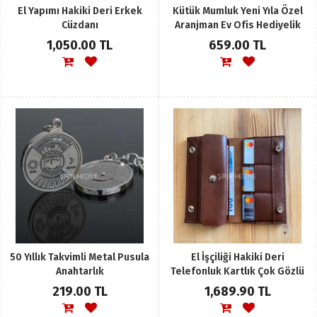
El Yapımı Hakiki Deri Erkek
Kütük Mumluk Yeni Yıla Özel
Cüzdanı
Aranjman Ev Ofis Hediyelik
1,050.00 TL
659.00 TL
50 Yıllık Takvimli Metal Pusula
El İşçiliği Hakiki Deri
Anahtarlık
Telefonluk Kartlık Çok Gözlü
Unisex Cüzdan
219.00 TL
1,689.90 TL