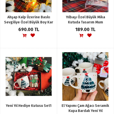
Ahşap Kalp Üzerine Baskı
Yılbaşı Özel Büyük Mika
Sevgiliye Özel Büyük Boy Kar
Kutuda Tasarım Mum
Küresi
690.00 TL
189.00 TL
Yeni Yıl Hediye Kutusu Set1
El Yapımı Çam Ağacı Seramik
Kupa Bardak Yeni Yıl