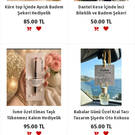
Küre top İçinde Ayıcık Badem
Dantel Kese İçinde İnci
Şekeri Hediyelik
Bileklik ve Badem Şekeri
Hediyelik
85.00 TL
50.00 TL
İsme özel Elmas Taşlı
Babalar Günü Özel Kral Tacı
Tükenmez Kalem Hediyelik
Tasarım Şişede Oto Kokusu
95.00 TL
65.00 TL