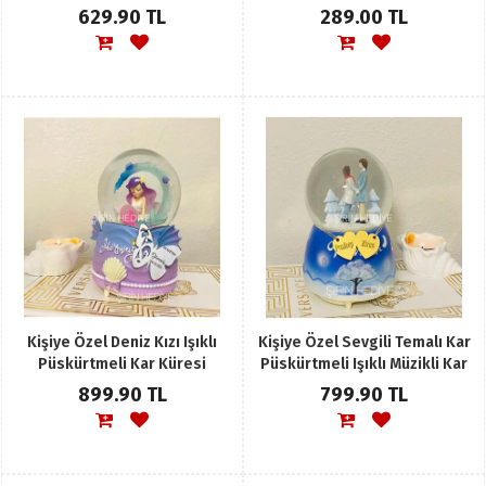
Hediyelikleri
629.90 TL
289.00 TL
Kişiye Özel Deniz Kızı Işıklı
Kişiye Özel Sevgili Temalı Kar
Püskürtmeli Kar Küresi
Püskürtmeli Işıklı Müzikli Kar
Küresi
899.90 TL
799.90 TL