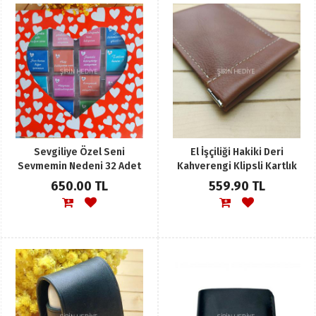
Sevgiliye Özel Seni
El İşçiliği Hakiki Deri
Sevmemin Nedeni 32 Adet
Kahverengi Klipsli Kartlık
Çikolata Hediyelikleri
Para Cüzdanı
650.00 TL
559.90 TL