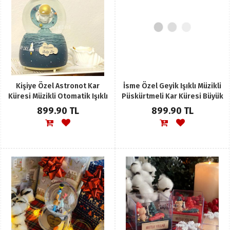
Kişiye Özel Astronot Kar
İsme Özel Geyik Işıklı Müzikli
Küresi Müzikli Otomatik Işıklı
Püskürtmeli Kar Küresi Büyük
Büyük Boy
Boy
899.90 TL
899.90 TL