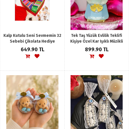
Kalp Kutulu Seni Sevmemin 32
Tek Taş Yüzük Evlilik Teklifi
Sebebi Çikolata Hediye
Kişiye Özel Kar Işıklı Müzikli
Sepeti
Püskürtmeli Küresi
649.90 TL
899.90 TL