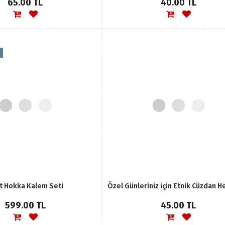
65.00 TL
40.00 TL
it Hokka Kalem Seti
Özel Günleriniz için Etnik Cüzdan H
599.00 TL
45.00 TL