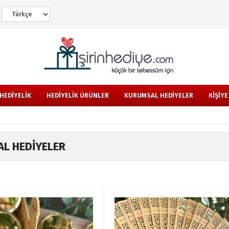
HEDİYELİK
HEDİYELİK ÜRÜNLER
KURUMSAL HEDİYELER
KİŞİY
L HEDİYELER