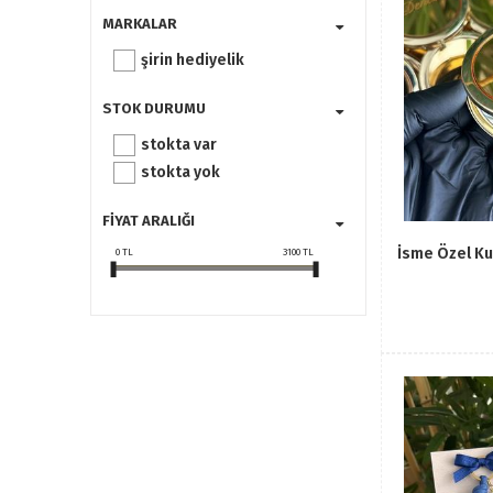
MARKALAR
şirin hediyelik
STOK DURUMU
stokta var
stokta yok
FIYAT ARALIĞI
İsme Özel Ku
0
TL
3100
TL