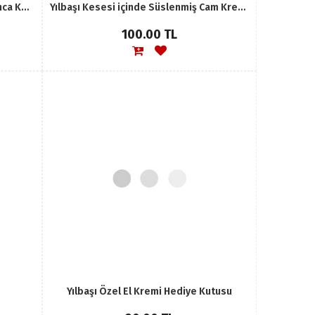
Yılbaşı Özel Ahşap Magnet Atlı Karınca Kutusu
Yılbaşı Kesesi içinde Süslenmiş Cam Krem Kavanoz Set
100.00 TL
Yılbaşı Özel El Kremi Hediye Kutusu