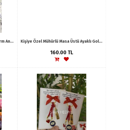
Anneler Günü Özel Mor İp Renk Charm Anahtarlık
Kişiye Özel Mühürlü Masa Üstü Ayaklı Gold Ayna
160.00 TL