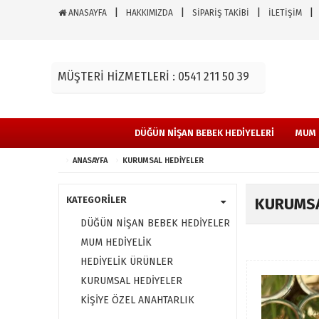
ANASAYFA
HAKKIMIZDA
SİPARİŞ TAKİBİ
İLETİŞİM
MÜŞTERİ HİZMETLERİ : 0541 211 50 39
DÜĞÜN NİŞAN BEBEK HEDİYELERİ
MUM 
ANASAYFA
KURUMSAL HEDİYELER
KATEGORİLER
KURUMSA
DÜĞÜN NİŞAN BEBEK HEDİYELERİ
MUM HEDİYELİK
HEDİYELİK ÜRÜNLER
KURUMSAL HEDİYELER
KİŞİYE ÖZEL ANAHTARLIK