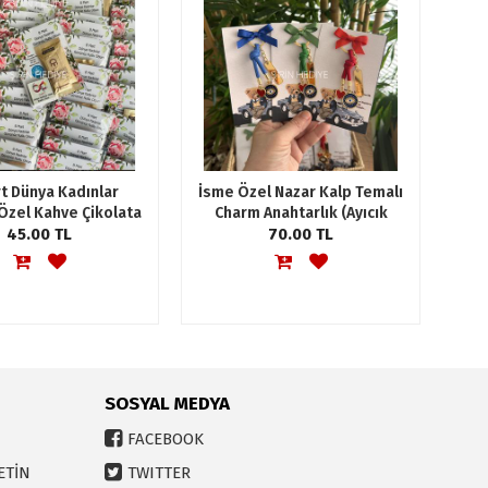
t Dünya Kadınlar
İsme Özel Nazar Kalp Temalı
Özel Kahve Çikolata
Charm Anahtarlık (Ayıcık
Hediyelik
45.00 TL
70.00 TL
Tasarım)
SOSYAL MEDYA
FACEBOOK
ETİN
TWITTER