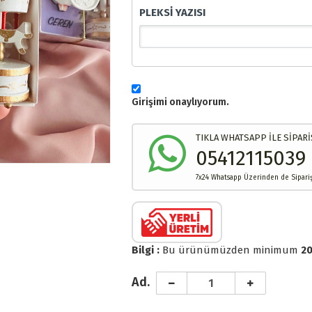
PLEKSİ YAZISI
Girişimi onaylıyorum.
TIKLA WHATSAPP İLE SİPARİ
05412115039
7x24 Whatsapp Üzerinden de Sipariş 
Bilgi :
Bu ürünümüzden minimum
20
Ad.