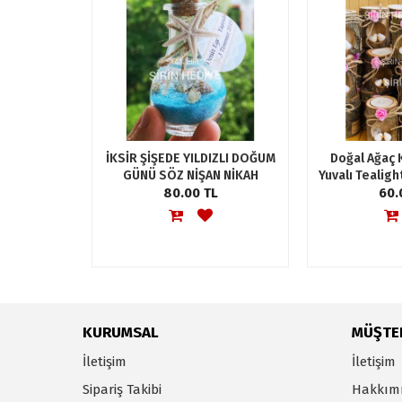
İKSİR ŞİŞEDE YILDIZLI DOĞUM
Doğal Ağaç 
GÜNÜ SÖZ NİŞAN NİKAH
Yuvalı Tealig
SÜNNET JEL MUM
80.00 TL
Şekeri, Söz 
60.
HEDİYELİKLERİ
Nişan 
KURUMSAL
MÜŞTER
İletişim
İletişim
Sipariş Takibi
Hakkım