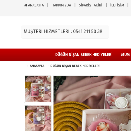
ANASAYFA
HAKKIMIZDA
SİPARİŞ TAKİBİ
İLETİŞİM
MÜŞTERİ HİZMETLERİ : 0541 211 50 39
DÜĞÜN NİŞAN BEBEK HEDİYELERİ
MUM 
ANASAYFA
DÜĞÜN NİŞAN BEBEK HEDİYELERİ