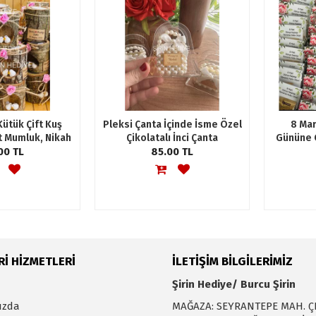
Kütük Çift Kuş
Pleksi Çanta İçinde İsme Özel
8 Mar
ht Mumluk, Nikah
Çikolatalı İnci Çanta
Gününe 
Şekeri, Düğün,
00 TL
Anahtarlık Hediyesi
85.00 TL
Hediyelik
İ HİZMETLERİ
İLETİŞİM BİLGİLERİMİZ
Şirin Hediye/ Burcu Şirin
ızda
MAĞAZA: SEYRANTEPE MAH. Ç