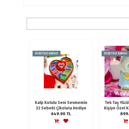
ÜCRETSİZ KARGO
ÜCRETSİZ KARGO
Kalp Kutulu Seni Sevmemin
Tek Taş Yüzük
32 Sebebi Çikolata Hediye
Kişiye Özel Ka
649.90 TL
Sepeti
Püskürtm
899