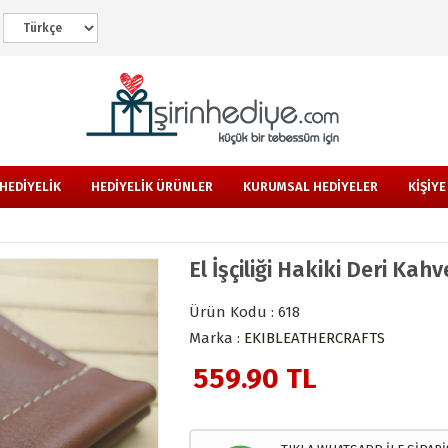
HEDİYELİK
HEDİYELİK ÜRÜNLER
KURUMSAL HEDİYELER
KİŞİY
El İşçiliği Hakiki Deri Kah
Ürün Kodu : 618
Marka :
EKIBLEATHERCRAFTS
559.90
TL