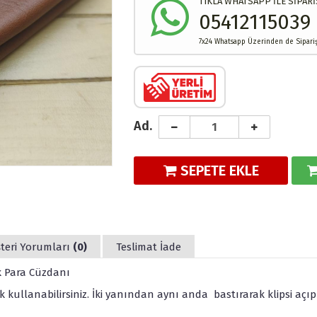
TIKLA WHATSAPP İLE SİPARİ
05412115039
7x24 Whatsapp Üzerinden de Sipariş 
Ad.
SEPETE EKLE
teri Yorumları
(0)
Teslimat İade
lık Para Cüzdanı
 kullanabilirsiniz. İki yanından aynı anda bastırarak klipsi açıp 