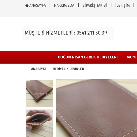
ANASAYFA
HAKKIMIZDA
SİPARİŞ TAKİBİ
İLETİŞİM
MÜŞTERİ HİZMETLERİ : 0541 211 50 39
DÜĞÜN NİŞAN BEBEK HEDİYELERİ
MUM 
ANASAYFA
HEDİYELİK ÜRÜNLER