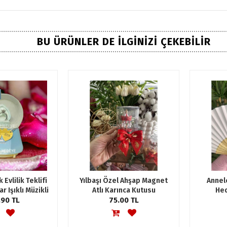
BU ÜRÜNLER DE İLGINIZI ÇEKEBILIR
 Evlilik Teklifi
Yılbaşı Özel Ahşap Magnet
Annel
r Işıklı Müzikli
Atlı Karınca Kutusu
Hed
eli Küresi
.90 TL
75.00 TL