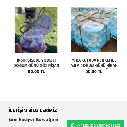
İKSİR ŞİŞEDE YILDIZLI
MİKA KUTUDA RENKLİ JEL
DOĞUM GÜNÜ SÖZ NİŞAN
MUM DOĞUM GÜNÜ NİKAH
Ş
NİKAH DOĞUM GÜNÜ JEL
NİŞAN SÖZ KİŞİYE ÖZEL
80.00 TL
50.00 TL
MUM HEDİYELİKLERİ
ETİKETLİ ŞİRİN HEDİYELİK
İLETİŞİM BİLGİLERİMİZ
Şirin Hediye/ Burcu Şirin
WhatsApp Destek Hattı